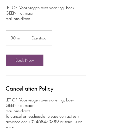
LET OP! Voor vragen over stoffering, boek
GEEN tijd, maar
mail ons direct.
30 min
3
Ezelstraat
0
m
i
n
Book Now
Cancellation Policy
LET OP! Voor vragen over stoffering, boek
GEEN tijd, maar
mail ons direct.
To cancel or reschedule, please contact us in
advance on: +32468473389 or send us an
email.